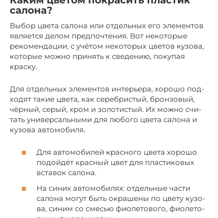
Каким цветом покрасить пластик
салона?
Выбор цве­та сало­на или отдель­ных его эле­мен­тов
явля­ет­ся делом пред­по­чте­ния. Вот неко­то­рые
реко­мен­да­ции, с учё­том неко­то­рых цве­тов кузо­ва,
кото­рые мож­но при­нять к све­де­нию, поку­пая
краску.
Для отдель­ных эле­мен­тов инте­рье­ра, хоро­шо под­
хо­дят такие цве­та, как сереб­ри­стый, брон­зо­вый,
чёр­ный, серый, хром и золо­ти­стый. Их мож­но счи­
тать уни­вер­саль­ны­ми для любо­го цве­та сало­на и
кузо­ва автомобиля.
Для авто­мо­би­лей крас­но­го цве­та хоро­шо
подой­дёт крас­ный цвет для пла­сти­ко­вых
вста­вок салона.
На синих авто­мо­би­лях: отдель­ные части
сало­на могут быть окра­ше­ны по цве­ту кузо­
ва, синим со сме­сью фио­ле­то­во­го, фио­ле­то­