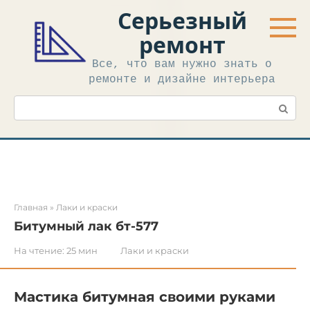
Перейти
Серьезный
к
контенту
ремонт
Все, что вам нужно знать о
ремонте и дизайне интерьера
Поиск:
Главная
»
Лаки и краски
Битумный лак бт-577
На чтение:
25 мин
Лаки и краски
Мастика битумная своими руками