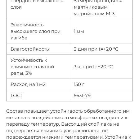
Твёрдость высохшего
Замеры проводятся
слоя
маятниковым
устройством М-3.
Эластичность
высохшего слоя при
1 мм
изгибе
Влагостойкость
2 дня при t=+20 °C
Устойчивость к
влиянию соляной
3 ч. при t=+20 °C
рапы, 3%
Расход на 1 м2
150 г
ГОСТ
5631-79
Состав повышает устойчивость обработанного им
металла к воздействию атмосферных осадков и к
перепаду температур. Высохший слой лака не
подвергается влиянию ультрафиолета, не
повреждается низкими температурами. Устойчив к