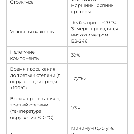
Структура
морщины, оспины,
кратеры.
18-35 с при t=+20 °C.
Замеры проводятся
Условная вязкость
вискозиметром
ВЗ-246
Нелетучие
39%
компоненты
Время просыхания
до третьей степени (t
1 сутки
окружающей среды
+100°С)
Время просыхания до
третьей степени
1/3 ч.
(температура
окружения +20 °С)
Минимум 0,20 у. е.