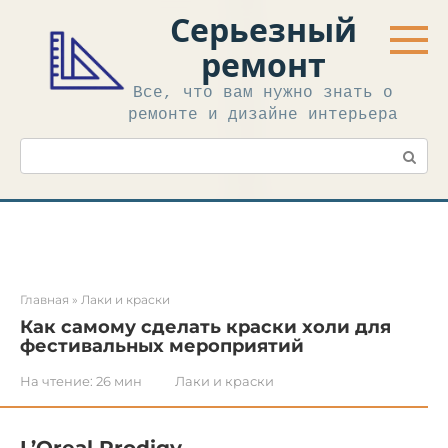
Перейти
Серьезный
к
контенту
ремонт
Все, что вам нужно знать о
ремонте и дизайне интерьера
Поиск:
Главная
»
Лаки и краски
Как самому сделать краски холи для
фестивальных мероприятий
На чтение:
26 мин
Лаки и краски