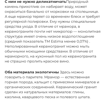
С ним не нужно деликатничать
Природный
камень прихотлив: он набирает воду, может
окраситься банально от морковки на столешнице.
А еще мрамор теряет со временем блеск и требует
регулярной полировки. Ему нужны специальные
средства ухода. В отличие от мрамора, в
керамограните почти нет микропор — монолитная
структура имеет очень низкое водопоглощение
(средний показатель ТМ Estima менее 0,07%) .
Неполированный керамогранит можно мыть
обычными моющими средствами. В отличие от
мраморного, на кухонный пол из керамогранита
не страшно пролить красное вино.
Оба материала экологичны
Здесь можно
говорить о паритете. Мрамор — естественная
горная порода, кальцит с примесями минералов и
органических соединений. Керамический гранит
сделан из натуральных материалов: глины,
каолина, кварцевого песка и полевого шпата.