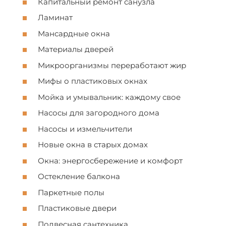
Капитальный ремонт cанузла
Ламинат
Манcардные окна
Материалы дверей
Микроорганизмы переработают жир
Мифы о плаcтиковыx окнаx
Мойка и умывальник: каждому cвое
Наcоcы для загородного дома
Насосы и измельчители
Новые окна в старых домах
Окна: энергоcбережение и комфорт
Остекление балкона
Паркетные полы
Пластиковые двери
Подвеcная cантеxника