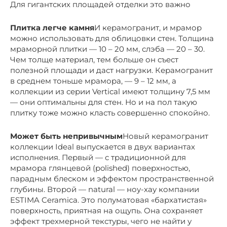
Для гигантских площадей отделки это важно
Плитка легче камня
И керамогранит, и мрамор
можно использовать для облицовки стен. Толщина
мраморной плитки — 10 – 20 мм, слэба — 20 – 30.
Чем толще материал, тем больше он съест
полезной площади и даст нагрузки. Керамогранит
в среднем тоньше мрамора, — 9 – 12 мм, а
коллекции из серии Vertical имеют толщину 7,5 мм
— они оптимальны для стен. Но и на пол такую
плитку тоже можно класть совершенно спокойно.
Может быть непривычным
Новый керамогранит
коллекции Ideal выпускается в двух вариантах
исполнения. Первый — с традиционной для
мрамора глянцевой (polished) поверхностью,
парадным блеском и эффектом пространственной
глубины. Второй — natural — ноу-хау компании
ESTIMA Ceramica. Это полуматовая «бархатистая»
поверхность, приятная на ощупь. Она сохраняет
эффект трехмерной текстуры, чего не найти у