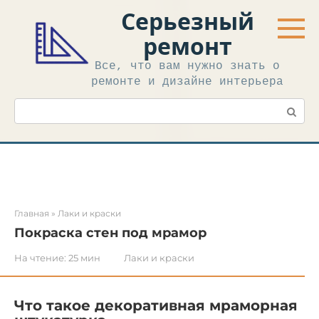
Перейти
Серьезный
к
контенту
ремонт
Все, что вам нужно знать о
ремонте и дизайне интерьера
Поиск:
Главная
»
Лаки и краски
Покраска стен под мрамор
На чтение:
25 мин
Лаки и краски
Что такое декоративная мраморная