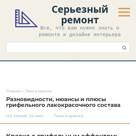
Перейти
Серьезный
к
контенту
ремонт
Все, что вам нужно знать о
ремонте и дизайне интерьера
Поиск:
Главная
»
Лаки и краски
Разновидности, нюансы и плюсы
грифельного лакокрасочного состава
На чтение:
24 мин
Лаки и краски