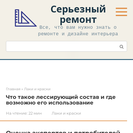
Перейти
Серьезный
к
контенту
ремонт
Все, что вам нужно знать о
ремонте и дизайне интерьера
Поиск:
Главная
»
Лаки и краски
Что такое лессирующий состав и где
возможно его использование
На чтение:
22 мин
Лаки и краски