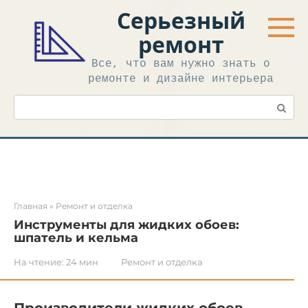
Перейти
Серьезный
к
контенту
ремонт
Все, что вам нужно знать о
ремонте и дизайне интерьера
Поиск:
Главная
»
Ремонт и отделка
Инструменты для жидких обоев:
шпатель и кельма
На чтение:
24 мин
Ремонт и отделка