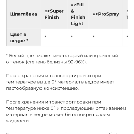
«>Fill
«>Super
&
«>
Шпатлёвка
«>ProSpray
Finish
Finish
TO
Light
Цвет в
*
*
*
*
ведре *
* Белый цвет может иметь серый или кремовый
оттенок (степень белизны 92-96%).
После хранения и транспортировки при
температуре выше 0° материал в ведре имеет
пастообразную консистенцию.
После хранения и транспортировки при
температуре ниже 0° и последующим оттаиванием
материал в ведре может быть покрыт слоем
жидкости.