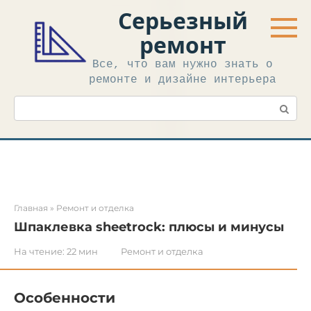
Перейти
Серьезный
к
контенту
ремонт
Все, что вам нужно знать о
ремонте и дизайне интерьера
Поиск:
Главная
»
Ремонт и отделка
Шпаклевка sheetrock: плюсы и минусы
На чтение:
22 мин
Ремонт и отделка
Особенности