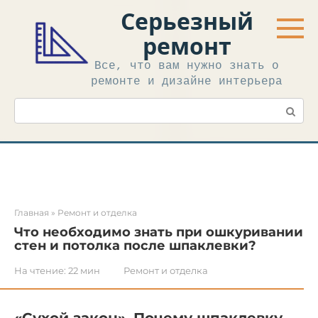
Перейти
Серьезный
к
контенту
ремонт
Все, что вам нужно знать о
ремонте и дизайне интерьера
Поиск:
Главная
»
Ремонт и отделка
Что необходимо знать при ошкуривании
стен и потолка после шпаклевки?
На чтение:
22 мин
Ремонт и отделка