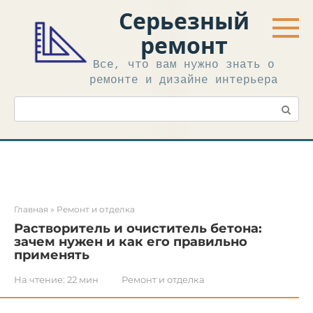
Перейти
Серьезный
к
контенту
ремонт
Все, что вам нужно знать о
ремонте и дизайне интерьера
Поиск:
Главная
»
Ремонт и отделка
Растворитель и очиститель бетона:
зачем нужен и как его правильно
применять
На чтение:
22 мин
Ремонт и отделка