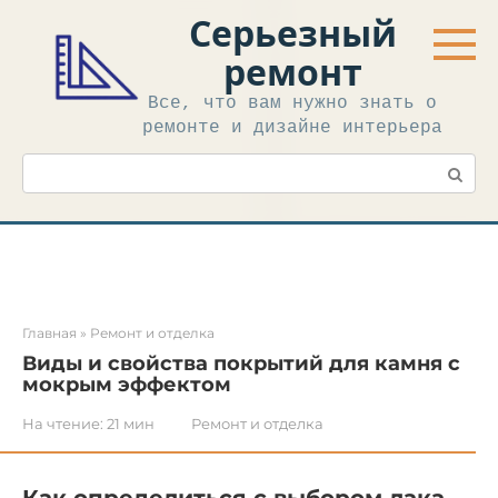
Перейти
Серьезный
к
контенту
ремонт
Все, что вам нужно знать о
ремонте и дизайне интерьера
Поиск:
Главная
»
Ремонт и отделка
Виды и свойства покрытий для камня с
мокрым эффектом
На чтение:
21 мин
Ремонт и отделка