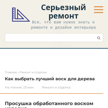
Перейти
Серьезный
к
контенту
ремонт
Все, что вам нужно знать о
ремонте и дизайне интерьера
Поиск:
Главная
»
Ремонт и отделка
Как выбрать лучший воск для дерева
На чтение:
23 мин
Ремонт и отделка
Просушка обработанного воском