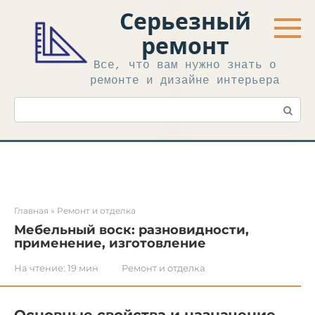
Перейти
Серьезный
к
контенту
ремонт
Все, что вам нужно знать о
ремонте и дизайне интерьера
Поиск:
Главная
»
Ремонт и отделка
Мебельный воск: разновидности,
применение, изготовление
На чтение:
19 мин
Ремонт и отделка