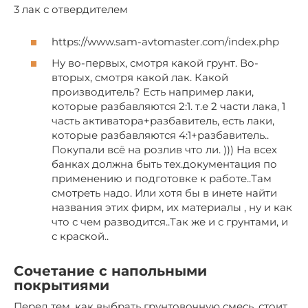
3 лак с отвердителем
https://www.sam-avtomaster.com/index.php
Ну во-первых, смотря какой грунт. Во-
вторых, смотря какой лак. Какой
производитель? Есть например лаки,
которые разбавляются 2:1. т.е 2 части лака, 1
часть активатора+разбавитель, есть лаки,
которые разбавляются 4:1+разбавитель..
Покупали всё на розлив что ли. ))) На всех
банках должна быть тех.документация по
применению и подготовке к работе..Там
смотреть надо. Или хотя бы в инете найти
названия этих фирм, их материалы , ну и как
что с чем разводится..Так же и с грунтами, и
с краской..
Сочетание с напольными
покрытиями
Перед тем, как выбрать грунтовочную смесь, стоит