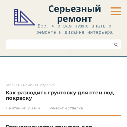
Перейти
Серьезный
к
контенту
ремонт
Все, что вам нужно знать о
ремонте и дизайне интерьера
Поиск:
Главная
»
Ремонт и отделка
Как разводить грунтовку для стен под
покраску
На чтение:
25 мин
Ремонт и отделка