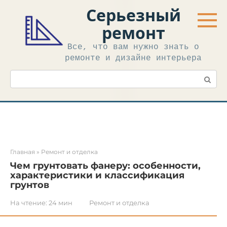
Перейти
Серьезный
к
контенту
ремонт
Все, что вам нужно знать о
ремонте и дизайне интерьера
Поиск:
Главная
»
Ремонт и отделка
Чем грунтовать фанеру: особенности,
характеристики и классификация
грунтов
На чтение:
24 мин
Ремонт и отделка