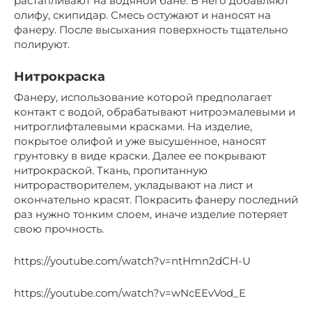
растапливают на водяной бане. В него добавляют
олифу, скипидар. Смесь остужают и наносят на
фанеру. После высыхания поверхность тщательно
полируют.
Нитрокраска
Фанеру, использование которой предполагает
контакт с водой, обрабатывают нитроэмалевыми и
нитроглифталевыми красками. На изделие,
покрытое олифой и уже высушенное, наносят
грунтовку в виде краски. Далее ее покрывают
нитрокраской. Ткань, пропитанную
нитрорастворителем, укладывают на лист и
окончательно красят. Покрасить фанеру последний
раз нужно тонким слоем, иначе изделие потеряет
свою прочность.
https://youtube.com/watch?v=ntHmn2dCH-U
https://youtube.com/watch?v=wNcEEvVod_E