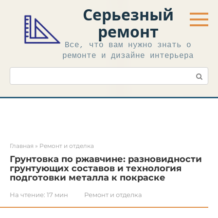
Перейти
Серьезный
к
контенту
ремонт
Все, что вам нужно знать о
ремонте и дизайне интерьера
Поиск:
Главная
»
Ремонт и отделка
Грунтовка по ржавчине: разновидности
грунтующих составов и технология
подготовки металла к покраске
На чтение:
17 мин
Ремонт и отделка