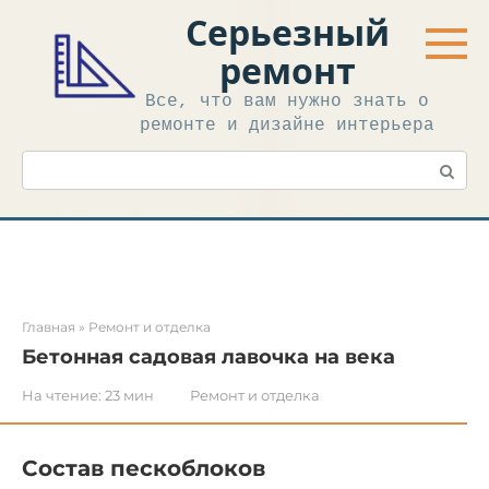
Перейти
Серьезный
к
контенту
ремонт
Все, что вам нужно знать о
ремонте и дизайне интерьера
Поиск:
Главная
»
Ремонт и отделка
Бетонная садовая лавочка на века
На чтение:
23 мин
Ремонт и отделка
Состав пескоблоков