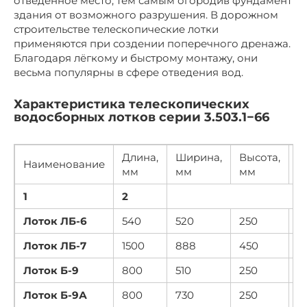
отведённое место, тем самым огородив фундамент
здания от возможного разрушения. В дорожном
строительстве телескопические лотки
применяются при создении поперечного дренажа.
Благодаря лёгкому и быстрому монтажу, они
весьма популярны в сфере отведения вод.
Характеристика телескопических
водосборных лотков серии 3.503.1−66
Длина,
Ширина,
Высота,
В
Наименование
мм
мм
мм
к
1
2
Лоток ЛБ-6
540
520
250
2
Лоток ЛБ-7
1500
888
450
3
Лоток Б-9
800
510
250
21
Лоток Б-9А
800
730
250
2