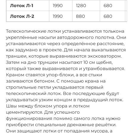
Лоток Л-1
1990
1280
680
9
Лоток Л-2
1990
880
680
7
Телескопические лотки устанавливаются толькона
укреплённые насыпи автодорожного полотна. Они
устанавливаются через определённое расстояние,
как задумано в проекте. Для начала выкапываются
траншеи, которые выравниваются эксковатором.
Затем на дно труншеи насыпают 10 см щебня,
который также выравнивается и утрамбовывается.
Краном ставятся упор-блоки, а все стыки
заливаются бетоном. С помощью крана на
стропильные петли укладывается первый
телескопический лоток. Все последующие будут
укладываться узким концом в предыдущий лоток.
Швы между блоком упора и лотком
цементируются. Для успешного
функционирования помимо самого лотка нужно
приобрести специальные дренажные решётки.
Они защищают лотки от попадания мусора, а