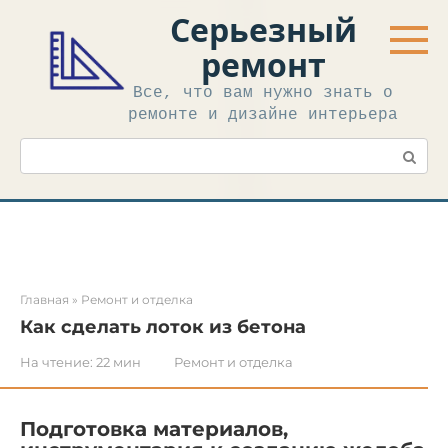
Перейти
Серьезный
к
контенту
ремонт
Все, что вам нужно знать о
ремонте и дизайне интерьера
Поиск:
Главная
»
Ремонт и отделка
Как сделать лоток из бетона
На чтение:
22 мин
Ремонт и отделка
Подготовка материалов,