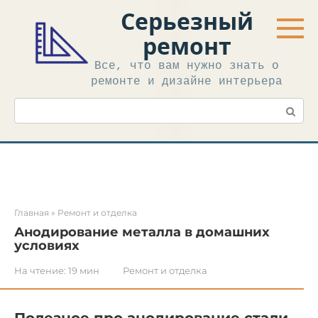
Перейти
Серьезный
к
контенту
ремонт
Все, что вам нужно знать о
ремонте и дизайне интерьера
Поиск:
Главная
»
Ремонт и отделка
Анодирование металла в домашних
условиях
На чтение:
19 мин
Ремонт и отделка