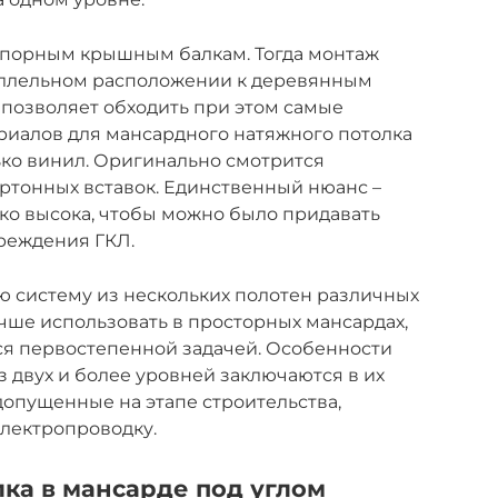
опорным крышным балкам. Тогда монтаж
аллельном расположении к деревянным
 позволяет обходить при этом самые
ериалов для мансардного натяжного потолка
ько винил. Оригинально смотрится
ртонных вставок. Единственный нюанс –
ько высока, чтобы можно было придавать
реждения ГКЛ.
ю систему из нескольких полотен различных
учше использовать в просторных мансардах,
ся первостепенной задачей. Особенности
з двух и более уровней заключаются в их
допущенные на этапе строительства,
электропроводку.
ка в мансарде под углом