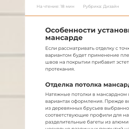
На чтение:
18 мин
Рубрика:
Дизайн
Особенности установ
мансарде
Если рассматривать отделку с то
вариантом будет применение пле
швов на покрытии прибавит эстет
протекания.
Отделка потолка манса
Натяжные потолки в мансардном 
вариантах оформления. Прежде вс
из деревянных брусьев выбранной
соответствующие профили для на
разделительные багеты из алюми
несколько различных покрытий на