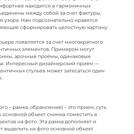
омфортнее находится в гармоничных
ъединены между собой за счет фактуры,
 узора. Нам подсознательно нравятся
ляющие сформировать целостную картину.
терьере появляется за счет многократного
нтичных элементов. Примером могут
лонны, арочные проёмы, одинаковые
ья. Интересный дизайнерский приём —
дентичных стульев может затесаться один
.
го – рамка, обрамление) – это прием, суть
ы основной объект снимка поместить в
ектов на фото. Эта рамка дополняет и
т выделить на фото основной объект