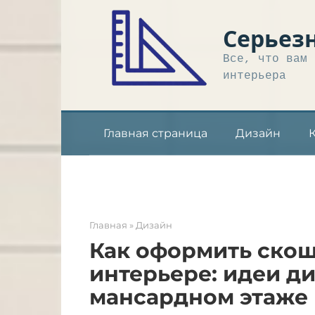
Перейти
к
Серьез
контенту
Все, что вам 
интерьера
Главная страница
Дизайн
Главная
»
Дизайн
Как оформить скош
интерьере: идеи д
мансардном этаже