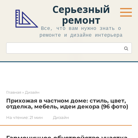
Перейти
Серьезный
к
контенту
ремонт
Все, что вам нужно знать о
ремонте и дизайне интерьера
Поиск:
Главная
»
Дизайн
Прихожая в частном доме: стиль, цвет,
отделка, мебель, идеи декора (96 фото)
На чтение:
21 мин
Дизайн