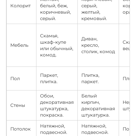
Колорит
белый, беж,
серый,
кори
коричневый,
желтый,
оранж
серый.
кремовый.
Скамья,
Диван,
шкаф-купе
Скамь
Мебель
кресло,
или обычный,
вешал
столик, комод
комод.
Паркет,
Плитка,
Пол
Плитк
плитка.
паркет.
Обои,
Белый
декоративная
кирпич,
Неро
Стены
штукатурка,
декоративная
штука
покраска.
штукатурка.
Натяжной,
Натяжной,
Потолок
Покра
подвесной.
подвесной.