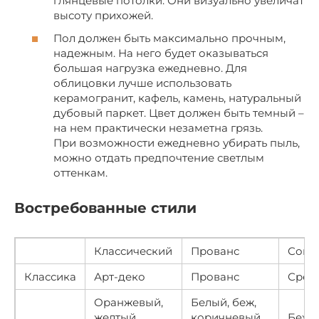
глянцевые потолки. Они визуально увеличат
высоту прихожей.
Пол должен быть максимально прочным,
надежным. На него будет оказываться
большая нагрузка ежедневно. Для
облицовки лучше использовать
керамогранит, кафель, камень, натуральный
дубовый паркет. Цвет должен быть темный –
на нем практически незаметна грязь.
При возможности ежедневно убирать пыль,
можно отдать предпочтение светлым
оттенкам.
Востребованные стили
Классический
Прованс
Совр
Классика
Арт-деко
Прованс
Сред
Оранжевый,
Белый, беж,
желтый,
коричневый,
Беж, 