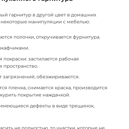
ный гарнитур в другой цвет в домашних
 некоторые манипуляции с мебелью:
ются полочки, откручивается фурнитура.
шкафчиками.
я покраски: застилается рабочая
я пространство.
т загрязнений, обезжириваются.
ся пленка, снимается краска, производится
курить покрытие наждачкой.
имеющиеся дефекты в виде трещинок,
сить не полностью, то участки, которые не