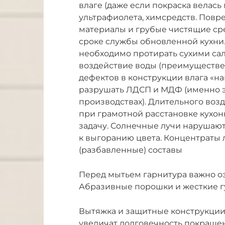
влаге (даже если покраска велас
ультрафиолета, химсредств. Повр
материалы и грубые чистящие сре
сроке службы обновленной кухни
необходимо протирать сухими са
воздействие воды (преимуществе
дефектов в конструкции влага «на
разрушать ЛДСП и МДФ (именно э
производствах). Длительного воз
при грамотной расстановке кухон
задачу. Солнечные лучи нарушают
к выгоранию цвета. Концентраты 
(разбавленные) составы
Перед мытьем гарнитура важно о
Абразивные порошки и жесткие г
Вытяжка и защитные конструкции 
увеличат долговечность покрашен