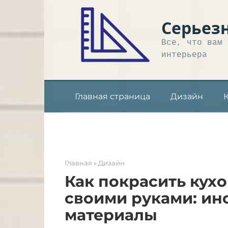
Перейти
к
Серьез
контенту
Все, что вам 
интерьера
Главная страница
Дизайн
Главная
»
Дизайн
Как покрасить кух
своими руками: ин
материалы