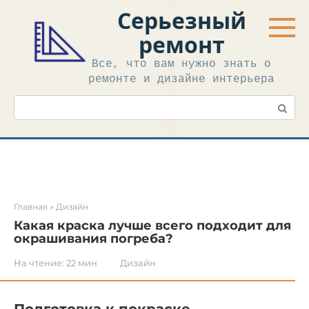
Перейти
Серьезный
к
контенту
ремонт
Все, что вам нужно знать о
ремонте и дизайне интерьера
Поиск:
Главная
»
Дизайн
Какая краска лучше всего подходит для
окрашивания погреба?
На чтение:
22 мин
Дизайн