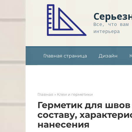
Перейти
к
Серьез
контенту
Все, что вам 
интерьера
Главная страница
Дизайн
Главная
»
Клеи и герметики
Герметик для швов 
составу, характери
нанесения