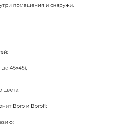
нутри помещения и снаружи.
ей:
до 45х45);
 цвета.
ит Вpro и Вprofi:
езию;