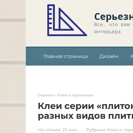
Перейти
к
Серьез
контенту
Все, что вам 
интерьера
Главная страница
Дизайн
Главная
»
Клеи и герметики
Клеи серии «плитони
разных видов плит
На чтение:
23 мин
Рубрика:
Клеи и гер