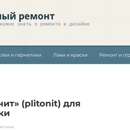
ный ремонт
нужно знать о ремонте и дизайне
Клеи и герметики
Лаки и краски
Ремонт и от
т» (plitonit) для
ки
метики