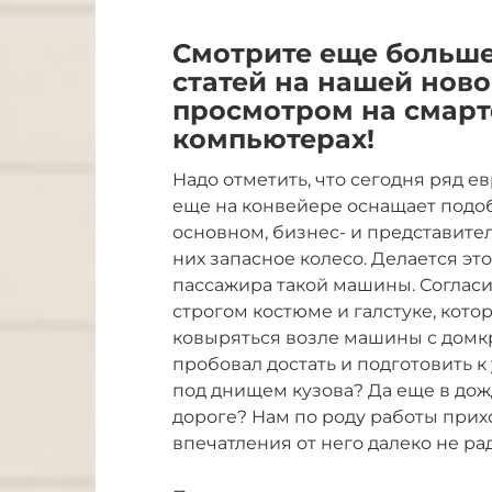
Смотрите еще больше
статей на нашей нов
просмотром на смарт
компьютерах!
Надо отметить, что сегодня ряд е
еще на конвейере оснащает подо
основном, бизнес- и представител
них запасное колесо. Делается это
пассажира такой машины. Согласит
строгом костюме и галстуке, кото
ковыряться возле машины с домкра
пробовал достать и подготовить к
под днищем кузова? Да еще в дож
дороге? Нам по роду работы прихо
впечатления от него далеко не ра