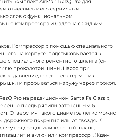
учить комплект AirMan ResQ Pro для
ем отнеслись к его сервисным
лько слов о функциональном
выше компрессора и баллона с жидким
аков. Компрессор с помощью специального
нного на корпусе, подстыковывается к
ью специального ремонтного шланга (он
нтилю проколотой шины. Насос при
окое давление, после чего герметик
крышки и прорываться наружу через прокол.
esQ Pro на редакционном Santa Fe Classic,
меренно продырявили заточенным 6-
м. Отверстия такого диаметра легко можно
ы дорожного покрытия или от гвоздя. К
олесу подсоединили красный шланг,
етизации» и включили компрессор… Ждем