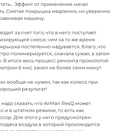
ь пять… Эффект от применения начал
ть. Смятая покрышка медленно, но уверенно
ыравнивая машину.
дит за счет того, что в него поступает
изирующей смеси, чем за то же время
окрышка постепенно надувается, благо, что
тро полимеризуется, сначала сужая, а затем
. В итоге весь процесс ремонта проколотой
етром 6 мм), занял не более семи минут
ом вообще не нужен, так как колесо при
хороший результат!
 надо сказать, что AirMan ResQ может
о и в штатном режиме, то есть как
ор. Для этого у него предусмотрен
 подача воздуха в который производится