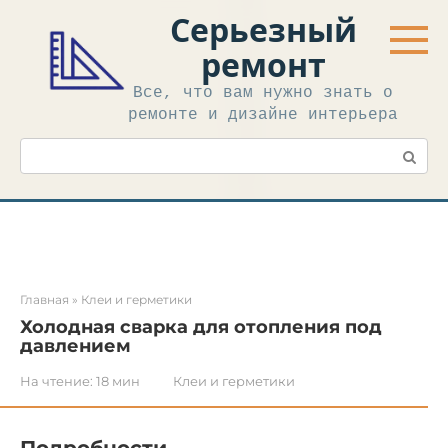
Перейти
Серьезный
к
контенту
ремонт
Все, что вам нужно знать о
ремонте и дизайне интерьера
Поиск:
Главная
»
Клеи и герметики
Холодная сварка для отопления под
давлением
На чтение:
18 мин
Клеи и герметики