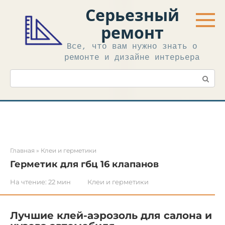
Перейти
Серьезный
к
контенту
ремонт
Все, что вам нужно знать о
ремонте и дизайне интерьера
Поиск:
Главная
»
Клеи и герметики
Герметик для гбц 16 клапанов
На чтение:
22 мин
Клеи и герметики
Лучшие клей-аэрозоль для салона и