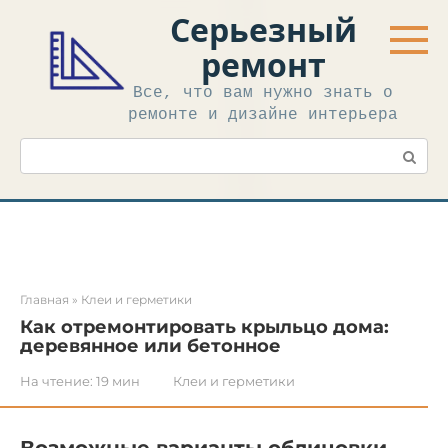
Перейти
Серьезный
к
контенту
ремонт
Все, что вам нужно знать о
ремонте и дизайне интерьера
Поиск:
Главная
»
Клеи и герметики
Как отремонтировать крыльцо дома:
деревянное или бетонное
На чтение:
19 мин
Клеи и герметики